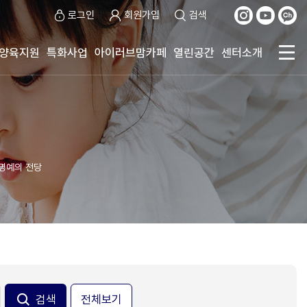
로그인
회원가입
검색
양육지원
특화사업
아이러브맘카페
열린공간
센터소개
명예의 전당
전체보기