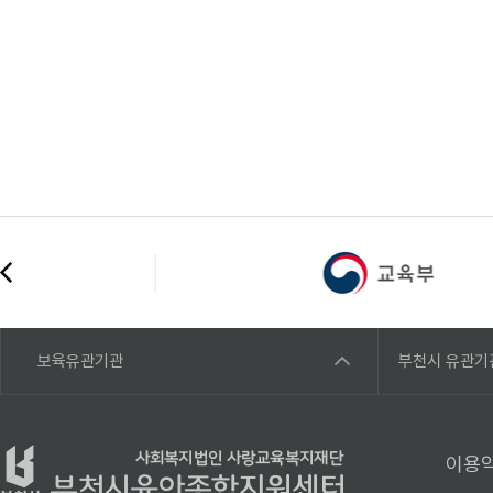
보육유관기관
부천시 유관기
이용