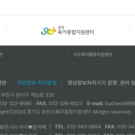
관
시도육아종합지원센터
약관
개인정보 처리방침
영상정보처리기기 운영․관리 
 부천시 원미구 계남로 330
032-322-8686
FAX.
032-326-8023
E-mail.
bucheoni868
yrightⓒ2024 경기도 부천시육아종합지원센터
All right reserved.
|
TEL.
032-343-6694
FAX.
032-34
휴먼시아 아이♥맘카페