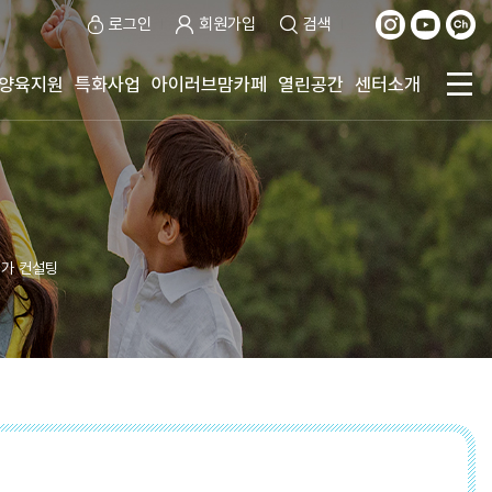
로그인
회원가입
검색
양육지원
특화사업
아이러브맘카페
열린공간
센터소개
가 컨설팅