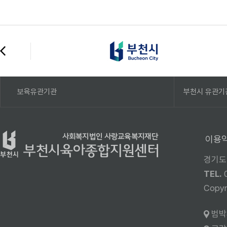
보육유관기관
부천시 유관기
이용
경기도
TEL.
Cop
범박