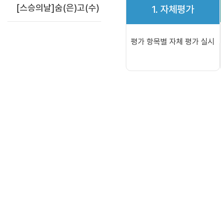
[스승의날]숨(은)고(수)
1. 자체평가
평가 항목별 자체 평가 실시