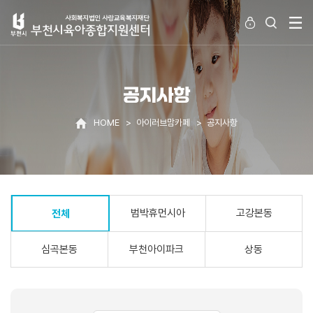
공지사항
HOME
아이러브맘카페
공지사항
범박휴먼시아
고강본동
전체
심곡본동
부천아이파크
상동