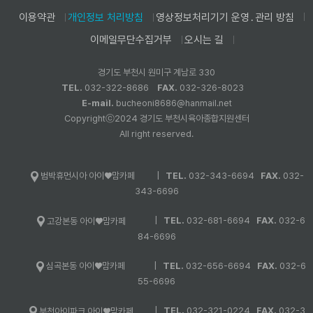
이용약관
개인정보 처리방침
영상정보처리기기 운영․관리 방침
이메일무단수집거부
오시는 길
경기도 부천시 원미구 계남로 330
TEL.
032-322-8686
FAX.
032-326-8023
E-mail.
bucheoni8686@hanmail.net
Copyrightⓒ2024 경기도 부천시육아종합지원센터
All right reserved.
|
TEL.
032-343-6694
FAX.
032-
범박휴먼시아 아이♥맘카페
343-6696
|
TEL.
032-681-6694
FAX.
032-6
고강본동 아이♥맘카페
84-6696
|
TEL.
032-656-6694
FAX.
032-6
심곡본동 아이♥맘카페
55-6696
|
TEL.
032-321-0224
FAX.
032-3
부천아이파크 아이♥맘카페