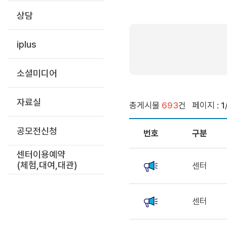
상담
iplus
소셜미디어
자료실
총게시물
693
건
페이지 :
1
공모전신청
번호
구분
센터이용예약
(체험,대여,대관)
센터
센터