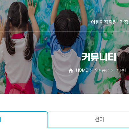
어린이집지원
가정
커뮤니티
HOME
열린공간
커뮤니
센터
체