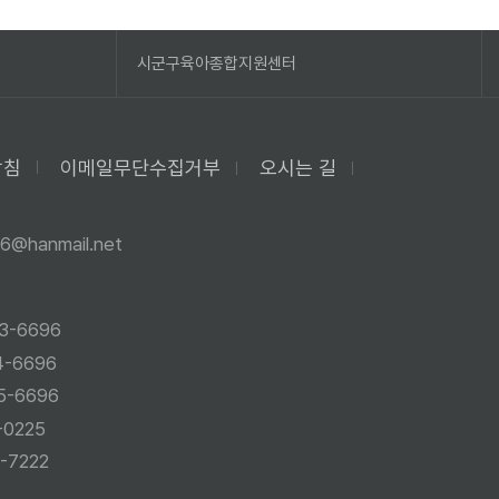
시군구육아종합지원센터
방침
이메일무단수집거부
오시는 길
6@hanmail.net
3-6696
4-6696
5-6696
-0225
-7222