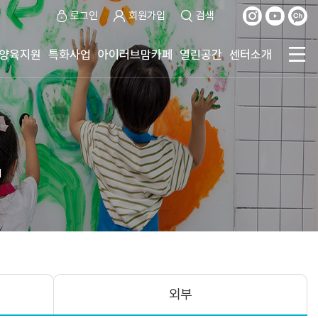
로그인
회원가입
검색
양육지원
특화사업
아이러브맘카페
열린공간
센터소개
티
외부