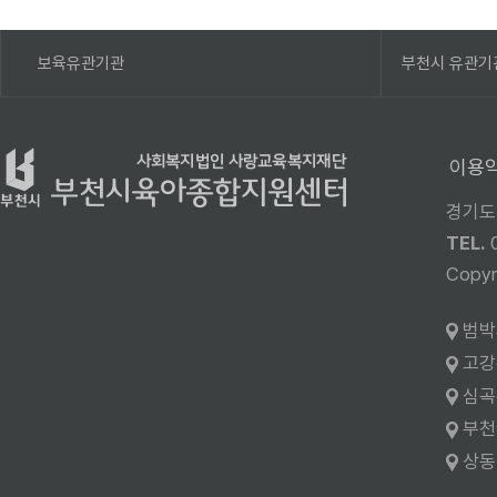
보육유관기관
부천시 유관기
이용
경기도
TEL.
Cop
범박
고강
심곡
부천
상동