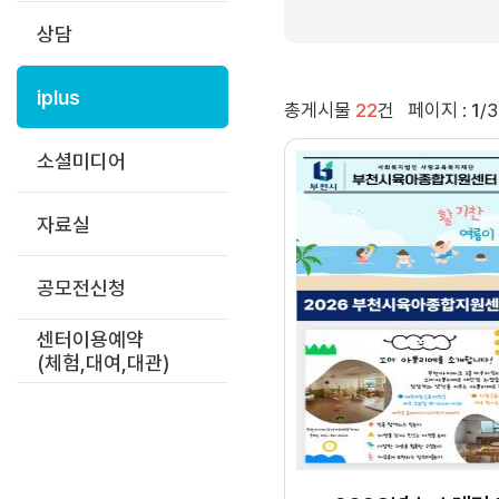
상담
iplus
총게시물
22
건
페이지 :
1
/3
소셜미디어
자료실
공모전신청
센터이용예약
(체험,대여,대관)