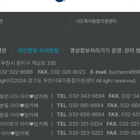
관
시도육아종합지원센터
약관
개인정보 처리방침
영상정보처리기기 운영․관리 
 부천시 원미구 계남로 330
032-322-8686
FAX.
032-326-8023
E-mail.
bucheoni868
yrightⓒ2024 경기도 부천시육아종합지원센터
All right reserved.
|
TEL.
032-343-6694
FAX.
032-34
휴먼시아 아이♥맘카페
|
TEL.
032-681-6694
FAX.
032-68
본동 아이♥맘카페
|
TEL.
032-656-6694
FAX.
032-65
본동 아이♥맘카페
|
TEL.
032-321-0224
FAX.
032-321
아이파크 아이♥맘카페
|
TEL.
032-323-5222
FAX.
032-323
 아이♥맘카페