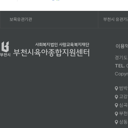
보육유관기관
부천시 유관기
이용
경기도
TEL.
Cop
범박
고강
심곡
부천
상동