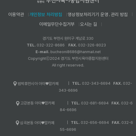
이용약관
개인정보 처리방침
영상정보처리기기 운영․관리 방침
이메일무단수집거부
오시는 길
경기도 부천시 원미구 계남로 330
TEL.
032-322-8686
FAX.
032-326-8023
E-mail.
bucheoni8686@hanmail.net
Copyrightⓒ2024 경기도 부천시육아종합지원센터
All right reserved.
|
TEL.
032-343-6694
FAX.
032-
범박휴먼시아 아이♥맘카페
343-6696
|
TEL.
032-681-6694
FAX.
032-6
고강본동 아이♥맘카페
84-6696
|
TEL.
032-656-6694
FAX.
032-6
심곡본동 아이♥맘카페
55-6696