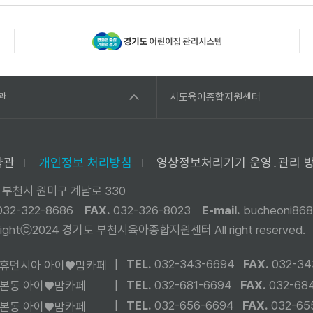
관
시도육아종합지원센터
약관
개인정보 처리방침
영상정보처리기기 운영․관리 
 부천시 원미구 계남로 330
032-322-8686
FAX.
032-326-8023
E-mail.
bucheoni868
yrightⓒ2024 경기도 부천시육아종합지원센터
All right reserved.
|
TEL.
032-343-6694
FAX.
032-34
휴먼시아 아이♥맘카페
|
TEL.
032-681-6694
FAX.
032-68
본동 아이♥맘카페
|
TEL.
032-656-6694
FAX.
032-65
본동 아이♥맘카페