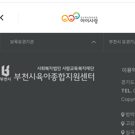
보육유관기관
부천시 유관기
이용
경기도
TEL.
Cop
범박
고강
심곡