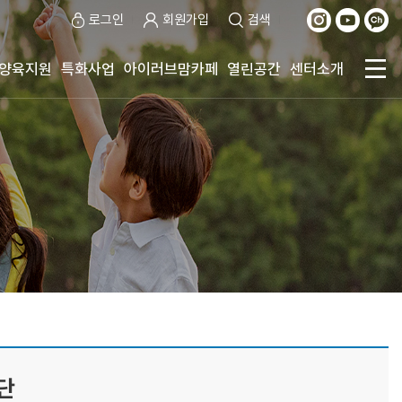
로그인
회원가입
검색
양육지원
특화사업
아이러브맘카페
열린공간
센터소개
단