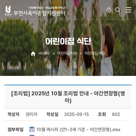
어린이집 식단
HOME
어린이집지원
어린이집 식단
[조리법] 2025년 10월 조리법 안내 - 야간연장형(영
아)
작성자
관리자
작성일
2025-09-15
조회
602
첨부파일
10월 레시피 (만1~2세 기준 - 야간연장형).xlsx