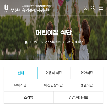
어린이집 식단
HOME
어린이집지원
어린이집 식단
이유식 식단
영아식단
전체
유아식단
야간연장식단
생일식단
조리법
영양,위생정보