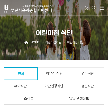
어린이집 식단
HOME
어린이집지원
어린이집 식단
이유식 식단
영아식단
전체
유아식단
야간연장식단
생일식단
조리법
영양,위생정보