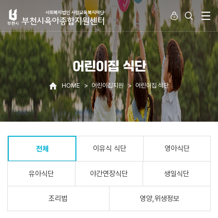
어린이집 식단
HOME
어린이집지원
어린이집 식단
이유식 식단
영아식단
전체
유아식단
야간연장식단
생일식단
조리법
영양,위생정보