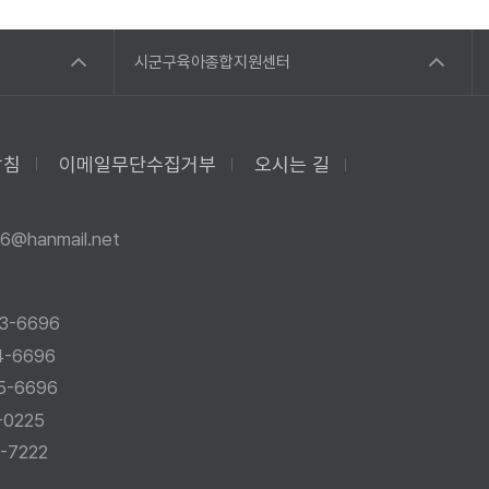
시군구육아종합지원센터
방침
이메일무단수집거부
오시는 길
6@hanmail.net
3-6696
4-6696
5-6696
-0225
-7222