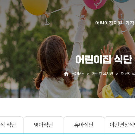
어린이집지원
가정
어린이집 식단
HOME
어린이집지원
어린이집
식 식단
영아식단
유아식단
야간연장식