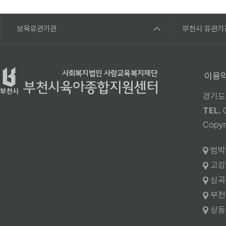
보육유관기관
부천시 유관기
이용
경기도
TEL.
Cop
범박
고강
심곡
부천
상동