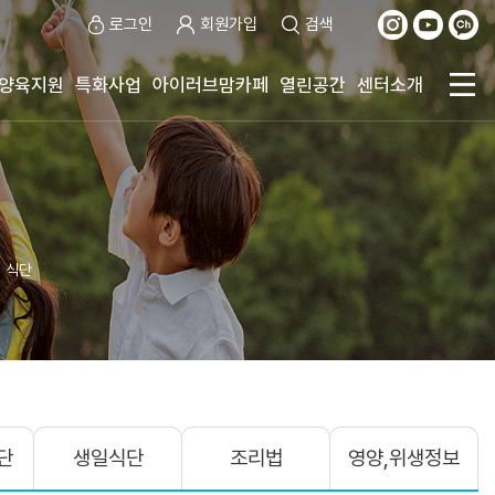
로그인
회원가입
검색
양육지원
특화사업
아이러브맘카페
열린공간
센터소개
 식단
단
생일식단
조리법
영양,위생정보