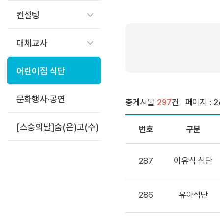
컨설팅
대체교사
어린이집 식단
문화행사·공연
총게시물
297
건
페이지 :
2
[스승의날]숨(은)고(수)
번호
구분
287
이유식 식단
286
유아식단